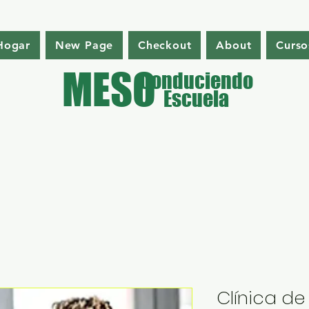
Hogar
New Page
Checkout
About
Curso
MESO
Conduciendo
Escuela
Clínica de